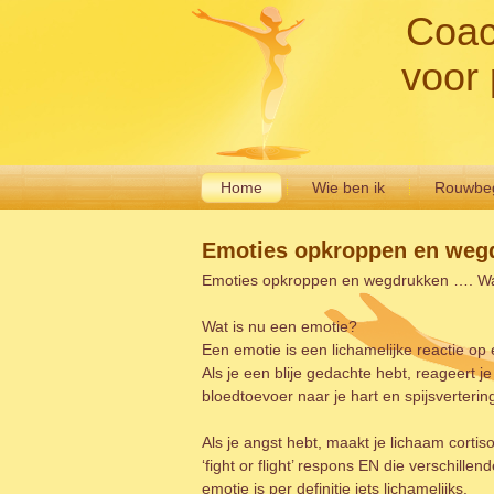
Coac
voor 
Home
Wie ben ik
Rouwbeg
Emoties opkroppen en weg
Emoties opkroppen en wegdrukken …. Wat
Wat is nu een emotie?
Een emotie is een lichamelijke reactie op
Als je een blije gedachte hebt, reageert 
bloedtoevoer naar je hart en spijsverterin
Als je angst hebt, maakt je lichaam cort
‘fight or flight’ respons EN die verschillen
emotie is per definitie iets lichamelijks.