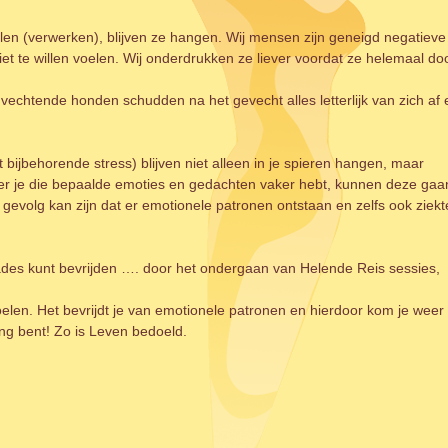
elen (verwerken), blijven ze hangen. Wij mensen zijn geneigd negatieve
iet te willen voelen. Wij onderdrukken ze liever voordat ze helemaal do
 vechtende honden schudden na het gevecht alles letterlijk van zich af 
bijbehorende stress) blijven niet alleen in je spieren hangen, maar
eer je die bepaalde emoties en gedachten vaker hebt, kunnen deze gaa
t gevolg kan zijn dat er emotionele patronen ontstaan en zelfs ook ziekt
kkades kunt bevrijden …. door het ondergaan van Helende Reis sessies,
elen. Het bevrijdt je van emotionele patronen en hierdoor kom je weer 
prong bent! Zo is Leven bedoeld.