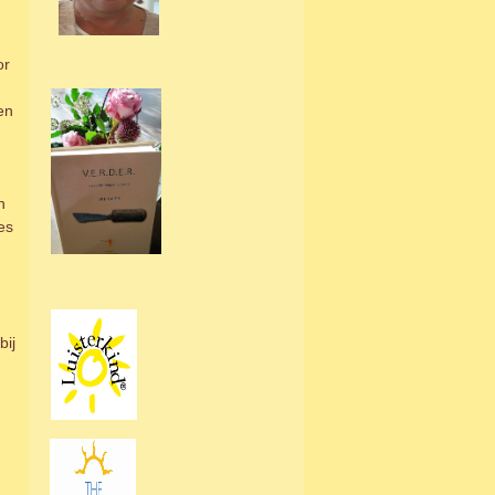
or
en
n
es
bij