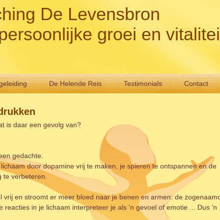
hing De Levensbron
persoonlijke groei en vitalitei
eleiding
De Helende Reis
Testimonials
Contact
drukken
 is daar een gevolg van?
 een gedachte.
je lichaam door dopamine vrij te maken, je spieren te ontspannen en de
g te verbeteren.
isol vrij en stroomt er meer bloed naar je benen en armen: de zogenaam
de reacties in je lichaam interpreteer je als ‘n gevoel of emotie ... Dus ‘n