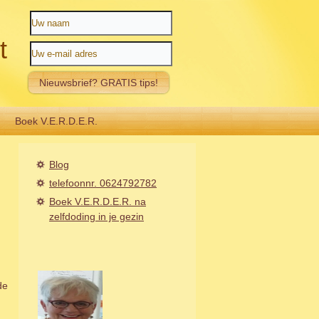
t
Boek V.E.R.D.E.R.
Blog
telefoonnr. 0624792782
Boek V.E.R.D.E.R. na
zelfdoding in je gezin
de