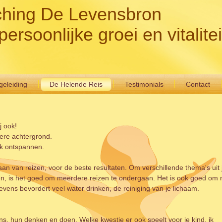
hing De Levensbron
persoonlijke groei en vitalitei
eleiding
De Helende Reis
Testimonials
Contact
j ook!
dere achtergrond.
jk ontspannen.
n van reizen, voor de beste resultaten. Om verschillende thema's uit 
en, is het goed om meerdere reizen te ondergaan. Het is ook goed om 
vens bevordert veel water drinken, de reiniging van je lichaam.
ens, hun denken en doen. Welke kwestie er ook speelt voor je kind, ik