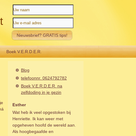
t
Boek V.E.R.D.E.R.
Blog
telefoonnr. 0624792782
Boek V.E.R.D.E.R. na
zelfdoding in je gezin
je
Esther
ná
Wat heb ik veel opgestoken bij
Henriette. Ik kan weer met
opgeheven hoofd de wereld aan.
Als hoogbegaafde en