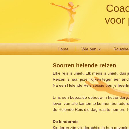
Coac
voor 
Home
Wie ben ik
Rouwbeg
Soorten helende reizen
Elke reis is uniek. Elk mens is uniek, dus ji
Reizen is naar jezelf kijken tegen een an
Na een Helende Reis sessie ben je heerli
Er is een bepaalde opbouw in het ondergaa
leven van alle kanten te kunnen benader
de Helende Reis die dag rust te nemen. Te
De kinderreis
Kinderen zijn vlinderachtig in hun gevoel