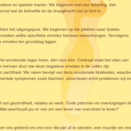
creatieve en speelse manier. We beginnen met een tekening, dan
 vooral wat de behoefte én de draagkracht van je kind is.
achten het uitgangspunt. We beginnen op die plekken waar fysieke
rzoeken wélke specifieke emoties hiermee samenhangen. Vervolgens
e emoties ten grondslag liggen.
lei emotionele lagen heen, één voor één. Centraal staat het uiten van
 mensen door wie deze negatieve emoties in de cellen zijn
n zachtheid. We raken bevrijd van deze emotionele blokkades, waardo
 mentale symptomen zoals klachten, stoornissen en/of problemen vrij sn
ed van gezondheid, relaties en werk. Oude patronen en overtuigingen di
Wat weerhoudt jou er van om een leven van overvloed te leven?
en ons geleerd om ons voor die pijn af te wenden, een muurtje om on