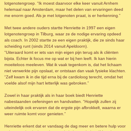
lotgenotengroep. “Ik moest daarvoor elke keer vanuit Arnhem
helemaal naar Amsterdam, maar het delen van ervaringen deed
me enorm goed. Als je met lotgenoten praat, is er herkenning.”
Met twee andere ouders startte Henriette in 1997 een eigen
lotgenotengroep in Tilburg, waar ze de nodige ervaring opdeed
als coach. In 2002 startte ze een eigen praktijk, die ze sinds haar
scheiding runt (sinds 2014 vanuit Apeldoorn).
“Uiteraard komt er iets van mijn eigen pijn terug als ik cliënten
bijsta. Echter ik focus me op wat er bij hen leeft. Ik kan hierin
moeiteloos meeleven. Wat ik vaak tegenkom is, dat het lichaam
niet verwerkte pijn opslaat, er ontstaan dan vaak fysieke klachten.
“Zelf kwam ik in die tijd erna bij de cardioloog terecht, omdat het
voelde alsof mijn hart letterlijk was gebroken.”
Zowel in haar praktijk als in haar boek biedt Henriette
nabestaanden oefeningen en handvatten. “Hopelijk zullen zij
uiteindelijk ook ervaren dat de ergste pijn afbrokkelt, waarna er
weer ruimte komt voor genieten.”
Henriette erkent dat er vandaag de dag meer en betere hulp voor