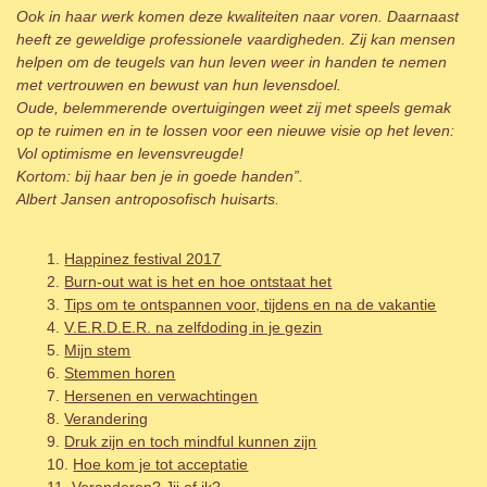
Ook in haar werk komen deze kwaliteiten naar voren. Daarnaast
heeft ze geweldige professionele vaardigheden. Zij kan mensen
helpen om de teugels van hun leven weer in handen te nemen
met vertrouwen en bewust van hun levensdoel.
Oude, belemmerende overtuigingen weet zij met speels gemak
op te ruimen en in te lossen voor een nieuwe visie op het leven:
Vol optimisme en levensvreugde!
Kortom: bij haar ben je in goede handen”.
Albert Jansen antroposofisch huisarts.
Happinez festival 2017
Burn-out wat is het en hoe ontstaat het
Tips om te ontspannen voor, tijdens en na de vakantie
V.E.R.D.E.R. na zelfdoding in je gezin
Mijn stem
Stemmen horen
Hersenen en verwachtingen
Verandering
Druk zijn en toch mindful kunnen zijn
Hoe kom je tot acceptatie
Veranderen? Jij of ik?