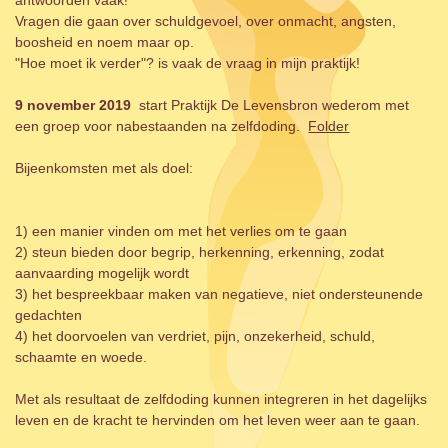
Vragen die gaan over schuldgevoel, over onmacht, angsten,
boosheid en noem maar op.
"Hoe moet ik verder"? is vaak de vraag in mijn praktijk!
9 november 2019
start Praktijk De Levensbron wederom met
een groep voor nabestaanden na zelfdoding.
Folder
Bijeenkomsten met als doel:
1) een manier vinden om met het verlies om te gaan
2) steun bieden door begrip, herkenning, erkenning, zodat
aanvaarding mogelijk wordt
3) het bespreekbaar maken van negatieve, niet ondersteunende
gedachten
4) het doorvoelen van verdriet, pijn, onzekerheid, schuld,
schaamte en woede.
Met als resultaat de zelfdoding kunnen integreren in het dagelijks
leven en de kracht te hervinden om het leven weer aan te gaan.