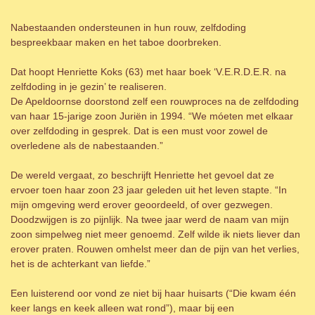
Nabestaanden ondersteunen in hun rouw, zelfdoding
bespreekbaar maken en het taboe doorbreken.
Dat hoopt Henriette Koks (63) met haar boek ‘V.E.R.D.E.R. na
zelfdoding in je gezin’ te realiseren.
De Apeldoornse doorstond zelf een rouwproces na de zelfdoding
van haar 15-jarige zoon Juriën in 1994. “We móeten met elkaar
over zelfdoding in gesprek. Dat is een must voor zowel de
overledene als de nabestaanden.”
De wereld vergaat, zo beschrijft Henriette het gevoel dat ze
ervoer toen haar zoon 23 jaar geleden uit het leven stapte. “In
mijn omgeving werd erover geoordeeld, of over gezwegen.
Doodzwijgen is zo pijnlijk. Na twee jaar werd de naam van mijn
zoon simpelweg niet meer genoemd. Zelf wilde ik niets liever dan
erover praten. Rouwen omhelst meer dan de pijn van het verlies,
het is de achterkant van liefde.”
Een luisterend oor vond ze niet bij haar huisarts (“Die kwam één
keer langs en keek alleen wat rond”), maar bij een