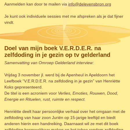
Aanmelden kan door te mailen via
info@delevensbron.org
Je kunt ook individuele sessies met me afspreken als je dat fijner
vindt.
Doel van mijn boek V.E.R.D.E.R. na
zelfdoding in je gezin op tv gelderland
Samenvatting van Omroep Gelderland interview:
Vrijdag 3 november jl. werd bij de Apenheul in Apeldoorn het
Leefboek “V.E.R.D.E.R. na zelfdoding in je gezin” van Henriëtte
Koks gepresenteerd.
De titel is een acroniem voor
Verlies, Emoties, Rouwen, Dood,
Energie en Rituelen, rust, ruimte en respect.
Henriëtte deelt haar persoonlijke verhaal over het omgaan met de
zelfdoding van haar zoon Juriën op 15-jarige leeftijd en biedt
anderen hierin een handreiking. Daarnaast wil ze met dit boek
zelfdoding bespreekbaar maken en het taboe rondom zelfdoding