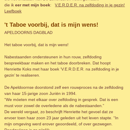
die ik
eer met mijn boek
:
V.E.R.D.E.R. na zelfdoding in je gezin!
Leefboek
't Taboe voorbij, dat is mijn wens!
APELDOORNS DAGBLAD
Het taboe voorbij, dat is mijn wens!
Nabestaanden ondersteunen in hun rouw, zelfdoding
bespreekbaar maken en het taboe doorbreken. Dat hoopt
Henriette Koks met haar boek ‘V.E.R.D.E.R. na zelfdoding in je
gezin’ te realiseren.
De Apeldoornse doorstond zelf een rouwproces na de zelfdoding
van haar 15-jarige zoon Juriën in 1994.
“We móeten met elkaar over zelfdoding in gesprek. Dat is een
must voor zowel de overledene als de nabestaanden.”
De wereld vergaat, zo beschrijft Henriette het gevoel dat ze
ervoer toen haar zoon 23 jaar geleden uit het leven stapte. “In
mijn omgeving werd erover geoordeeld, of over gezwegen.
Doodzwijgen is zo pijnlijk.