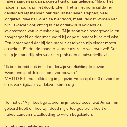
nabestaanden is dan pakweg twintig jaar geleden. “Maar het
taboe is nog lang niet doorbroken. Het is niet normaal dat er
gemiddeld vijf mensen per dag uit het leven stappen, veel
jongeren. Meestal willen ze niet dood, maar verlost worden van
pijn.” Goede voorlichting in het onderwijs is volgens de
levenscoach van levensbelang. “Mijn zoon was hooggevoelig en
hoogbegaafd en daarmee werd hij gepest, omdat hij teveel wist.
Een leraar vond dat hij dan maar niet telkens zijn vinger moest
opsteken. En dat de moeder zeurde als ze er wat over zei! Dan
snap je natuurlijk niet waar het probleem daadwerkelijk zit.
“Ik ben bereid ook in het onderwijs voorlichting te geven.
Eveneens geef ik lezingen over rouwen.”
‘V.E.R.D.E.R. na zelfdoding in je gezin’ verschijnt op 3 november
en is verkrijgbaar via
delevensbron.org
Henriëtte: “Mijn boek gaat over mijn rouwproces, wat Jurïen mij
geleerd heeft en hoe zijn dood mij ertoe gebracht heeft om
nabestaanden na zelfdoding te willen begeleiden.
Ik heb drie doelstellingen: