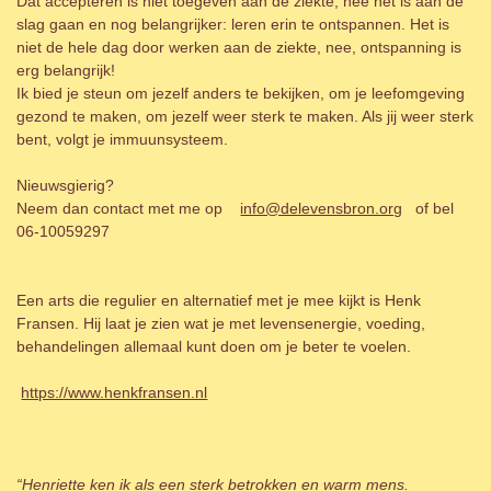
Dat accepteren is niet toegeven aan de ziekte, nee het is aan de
slag gaan en nog belangrijker: leren erin te ontspannen. Het is
niet de hele dag door werken aan de ziekte, nee, ontspanning is
erg belangrijk!
Ik bied je steun om jezelf anders te bekijken, om je leefomgeving
gezond te maken, om jezelf weer sterk te maken. Als jij weer sterk
bent, volgt je immuunsysteem.
Nieuwsgierig?
Neem dan contact met me op
info@delevensbron.org
of bel
06-10059297
Een arts die regulier en alternatief met je mee kijkt is Henk
Fransen. Hij laat je zien wat je met levensenergie, voeding,
behandelingen allemaal kunt doen om je beter te voelen.
https://www.henkfransen.nl
“Henriette ken ik als een sterk betrokken en warm mens.