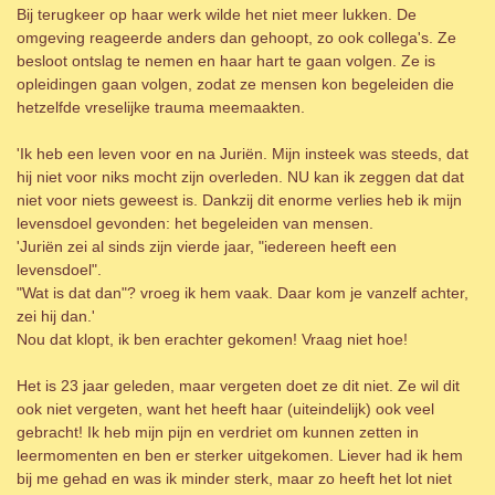
Bij terugkeer op haar werk wilde het niet meer lukken. De
omgeving reageerde anders dan gehoopt, zo ook collega's. Ze
besloot ontslag te nemen en haar hart te gaan volgen. Ze is
opleidingen gaan volgen, zodat ze mensen kon begeleiden die
hetzelfde vreselijke trauma meemaakten.
'Ik heb een leven voor en na Juriën. Mijn insteek was steeds, dat
hij niet voor niks mocht zijn overleden. NU kan ik zeggen dat dat
niet voor niets geweest is. Dankzij dit enorme verlies heb ik mijn
levensdoel gevonden: het begeleiden van mensen.
'Juriën zei al sinds zijn vierde jaar, "iedereen heeft een
levensdoel".
"Wat is dat dan"? vroeg ik hem vaak. Daar kom je vanzelf achter,
zei hij dan.'
Nou dat klopt, ik ben erachter gekomen! Vraag niet hoe!
Het is 23 jaar geleden, maar vergeten doet ze dit niet. Ze wil dit
ook niet vergeten, want het heeft haar (uiteindelijk) ook veel
gebracht! Ik heb mijn pijn en verdriet om kunnen zetten in
leermomenten en ben er sterker uitgekomen. Liever had ik hem
bij me gehad en was ik minder sterk, maar zo heeft het lot niet