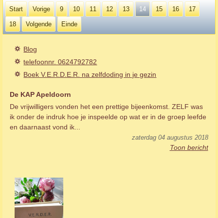
Start
Vorige
9
10
11
12
13
14
15
16
17
18
Volgende
Einde
Blog
telefoonnr. 0624792782
Boek V.E.R.D.E.R. na zelfdoding in je gezin
De KAP Apeldoorn
De vrijwilligers vonden het een prettige bijeenkomst. ZELF was
ik onder de indruk hoe je inspeelde op wat er in de groep leefde
en daarnaast vond ik...
zaterdag 04 augustus 2018
Toon bericht