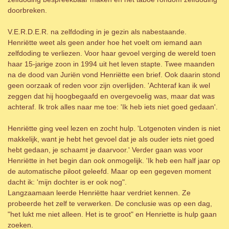
doorbreken.
V.E.R.D.E.R. na zelfdoding in je gezin als nabestaande.
Henriëtte weet als geen ander hoe het voelt om iemand aan
zelfdoding te verliezen. Voor haar gevoel verging de wereld toen
haar 15-jarige zoon in 1994 uit het leven stapte. Twee maanden
na de dood van Juriën vond Henriëtte een brief. Ook daarin stond
geen oorzaak of reden voor zijn overlijden. 'Achteraf kan ik wel
zeggen dat hij hoogbegaafd en overgevoelig was, maar dat was
achteraf. Ik trok alles naar me toe: 'Ik heb iets niet goed gedaan'.
Henriëtte ging veel lezen en zocht hulp. 'Lotgenoten vinden is niet
makkelijk, want je hebt het gevoel dat je als ouder iets niet goed
hebt gedaan, je schaamt je daarvoor.' Verder gaan was voor
Henriëtte in het begin dan ook onmogelijk. 'Ik heb een half jaar op
de automatische piloot geleefd. Maar op een gegeven moment
dacht ik: 'mijn dochter is er ook nog".
Langzaamaan leerde Henriëtte haar verdriet kennen. Ze
probeerde het zelf te verwerken. De conclusie was op een dag,
"het lukt me niet alleen. Het is te groot" en Henriette is hulp gaan
zoeken.