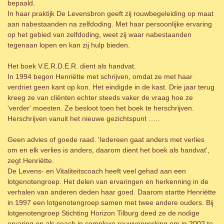
bepaald.
In haar praktijk De Levensbron geeft zij rouwbegeleiding op maat
aan nabestaanden na zelfdoding. Met haar persoonlijke ervaring
op het gebied van zelfdoding, weet zij waar nabestaanden
tegenaan lopen en kan zij hulp bieden.
Het boek V.E.R.D.E.R. dient als handvat.
In 1994 begon Henriëtte met schrijven, omdat ze met haar
verdriet geen kant op kon. Het eindigde in de kast. Drie jaar terug
kreeg ze van cliënten echter steeds vaker de vraag hoe ze
'verder' moesten. Ze besloot toen het boek te herschrijven.
Herschrijven vanuit het nieuwe gezichtspunt …..
Geen advies of goede raad. 'Iedereen gaat anders met verlies
om en elk verlies is anders, daarom dient het boek als handvat',
zegt Henriëtte.
De Levens- en Vitaliteitscoach heeft veel gehad aan een
lotgenotengroep. Het delen van ervaringen en herkenning in de
verhalen van anderen deden haar goed. Daarom startte Henriëtte
in 1997 een lotgenotengroep samen met twee andere ouders. Bij
lotgenotengroep Stichting Horizon Tilburg deed ze de nodige
ervaring op als coach in complexe rouwverwerking om in 2002 te